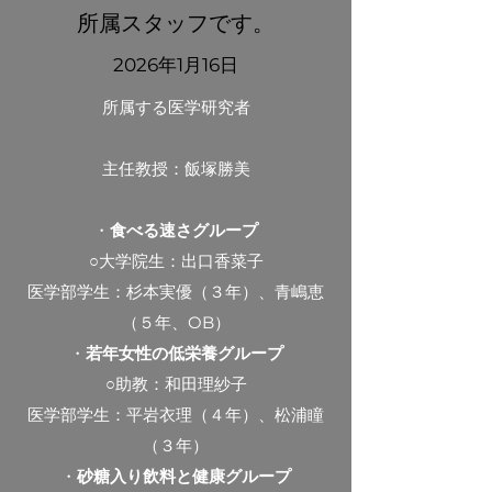
所属スタッフです。
2026年1月16日
所属する医学研究者​
主任教授：飯塚勝美
・
食べる速さグループ
○大学院生：出口香菜子
医学部学生：杉本実優（３年）、青嶋恵
（５年、OB）
・
若年女性の低栄養グループ
○助教：和田理紗子
​医学部学生：平岩衣理（４年）、松浦瞳
（３年）
・
砂糖入り飲料と健康グループ