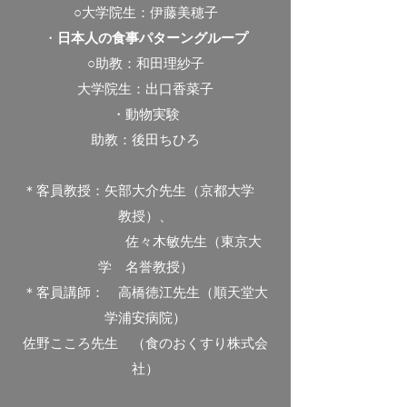
○大学院生：伊藤美穂子
・
日本人の食事パターングループ
○助教：和田理紗子
大学院生：出口香菜子​
・動物実験
助教：後田ちひろ
＊客員教授：矢部大介先生（京都大学
教授）、
佐々木敏先生（東京大
学 名誉教授）
＊客員講師： 高橋徳江先生（順天堂大
学浦安病院）
佐野こころ先生 （食のおくすり株式会
社）