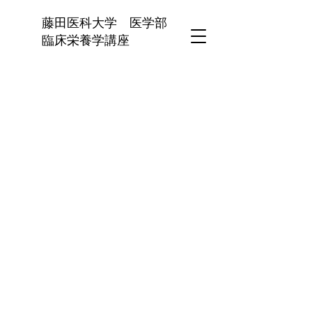
藤田医科大学 医学部
臨床栄養学講座
藤田医科大学臨床栄
養学へようこそ
藤田医科大学臨床栄養学講座は
2021年9月に新設された新しい講
座です。本講座の目指すところは
ライフステージに合わせた新たな
栄養学のエビデンスの創出です。
栄養学と言う学問には多くの課題
が山積しています。例えば、食べ