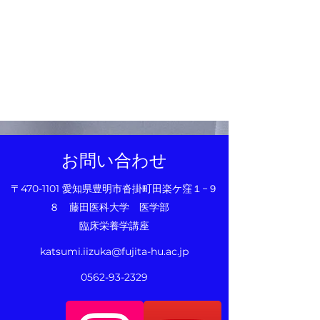
お問い合わせ
〒470-1101 愛知県豊明市沓掛町田楽ケ窪１−９
８ 藤田医科大学 医学部
臨床栄養学講座
katsumi.iizuka@fujita-hu.ac.jp
0562-93-2329